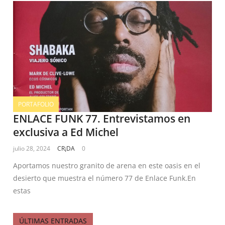
PORTAFOLIO
ENLACE FUNK 77. Entrevistamos en
exclusiva a Ed Michel
julio 28, 2024
CR¡DA
0
Aportamos nuestro granito de arena en este oasis en el
desierto que muestra el número 77 de Enlace Funk.En
estas
ÚLTIMAS ENTRADAS