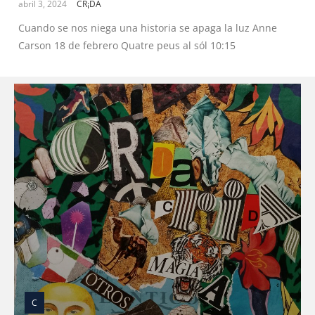
abril 3, 2024
CR¡DA
Cuando se nos niega una historia se apaga la luz Anne
Carson 18 de febrero Quatre peus al sól 10:15
C