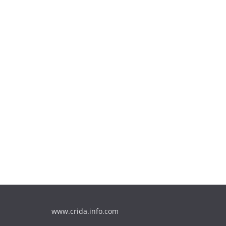
www.crida.info.com