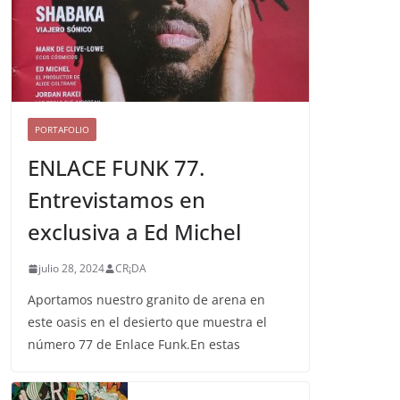
PORTAFOLIO
ENLACE FUNK 77.
Entrevistamos en
exclusiva a Ed Michel
julio 28, 2024
CR¡DA
Aportamos nuestro granito de arena en
este oasis en el desierto que muestra el
número 77 de Enlace Funk.En estas