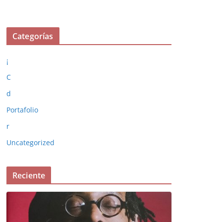
Categorías
¡
C
d
Portafolio
r
Uncategorized
Reciente