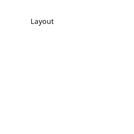
Layout