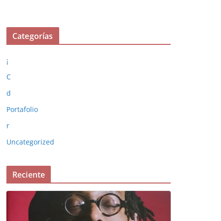
Categorías
¡
C
d
Portafolio
r
Uncategorized
Reciente