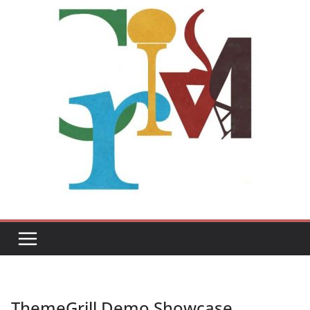
ThemeGrill Demo Showcase