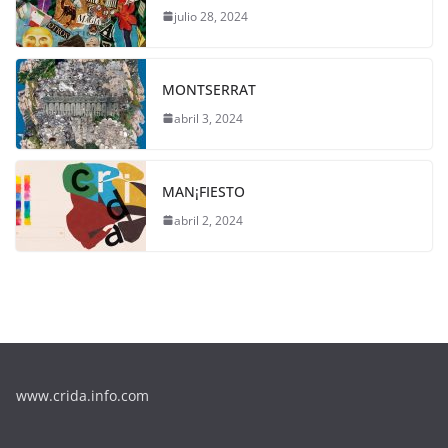
julio 28, 2024
MONTSERRAT
abril 3, 2024
MAN¡FIESTO
abril 2, 2024
www.crida.info.com