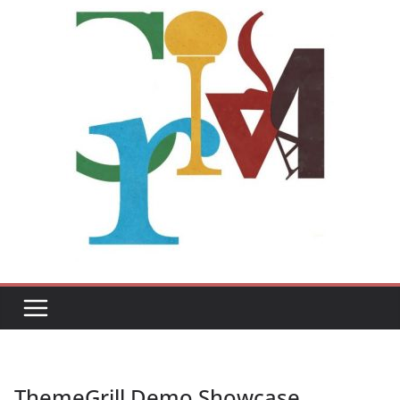
ThemeGrill Demo Showcase