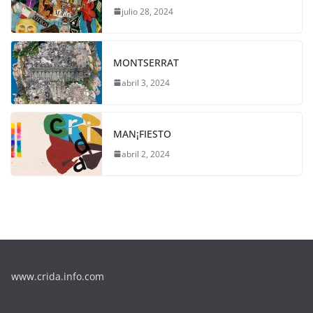
julio 28, 2024
MONTSERRAT
abril 3, 2024
MAN¡FIESTO
abril 2, 2024
www.crida.info.com