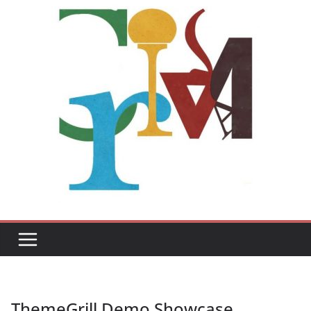
ThemeGrill Demo Showcase