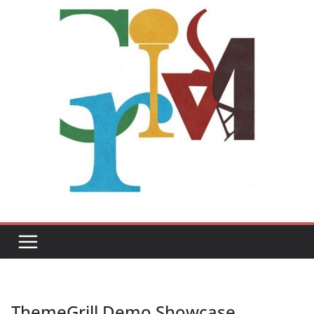
ThemeGrill Demo Showcase