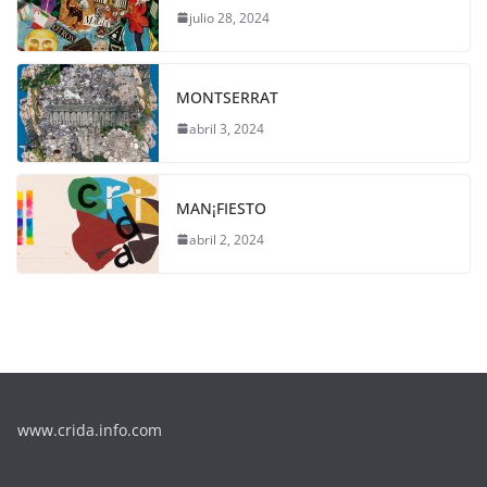
julio 28, 2024
MONTSERRAT
abril 3, 2024
MAN¡FIESTO
abril 2, 2024
www.crida.info.com