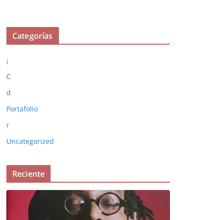
Categorías
¡
C
d
Portafolio
r
Uncategorized
Reciente