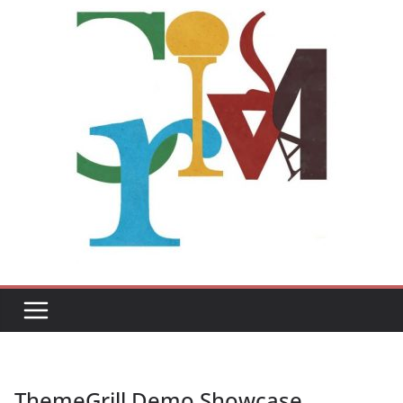
ThemeGrill Demo Showcase