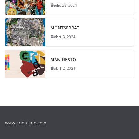
julio 28, 2024
MONTSERRAT
abril 3, 2024
MAN¡FIESTO
abril 2, 2024
www.crida.info.com