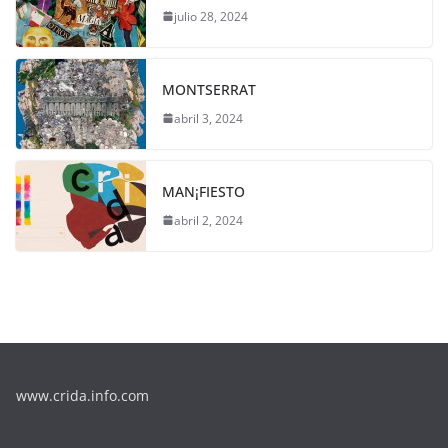
julio 28, 2024
MONTSERRAT
abril 3, 2024
MAN¡FIESTO
abril 2, 2024
www.crida.info.com