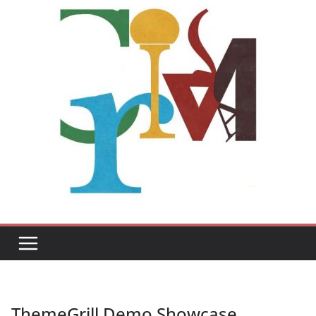
ThemeGrill Demo Showcase