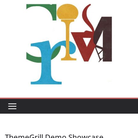
ThemeGrill Demo Showcase