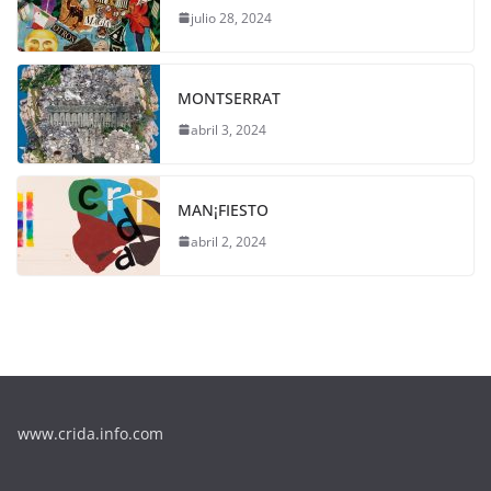
julio 28, 2024
MONTSERRAT
abril 3, 2024
MAN¡FIESTO
abril 2, 2024
www.crida.info.com