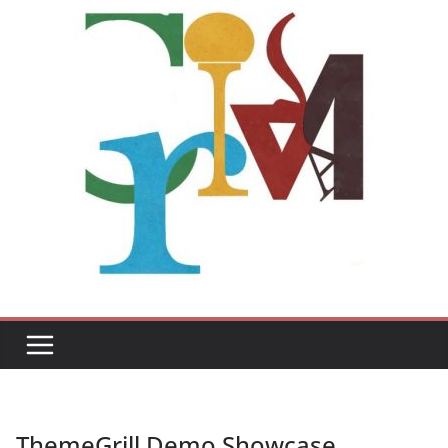
ThemeGrill Demo Showcase