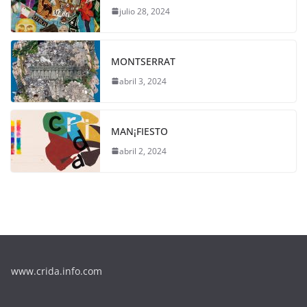
julio 28, 2024
MONTSERRAT
abril 3, 2024
MAN¡FIESTO
abril 2, 2024
www.crida.info.com