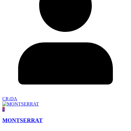
CR¡DA
d
MONTSERRAT