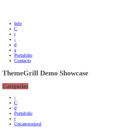
Info
C
r
¡
d
a
Portafolio
Contacto
ThemeGrill Demo Showcase
Categorías
¡
C
d
Portafolio
r
Uncategorized