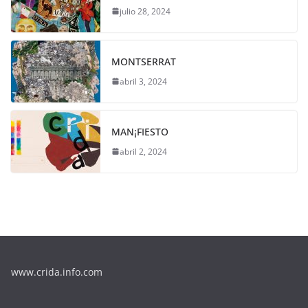
julio 28, 2024
MONTSERRAT
abril 3, 2024
MAN¡FIESTO
abril 2, 2024
www.crida.info.com