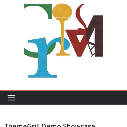
ThemeGrill Demo Showcase