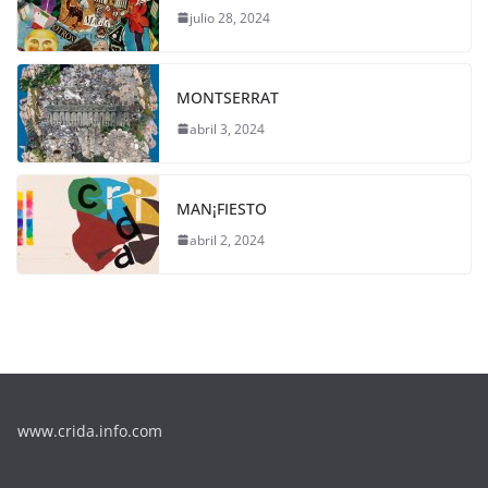
julio 28, 2024
MONTSERRAT
abril 3, 2024
MAN¡FIESTO
abril 2, 2024
www.crida.info.com