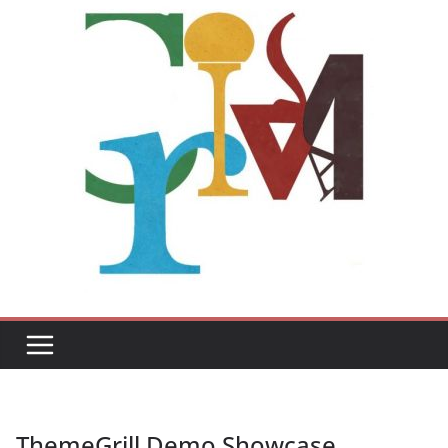
ThemeGrill Demo Showcase