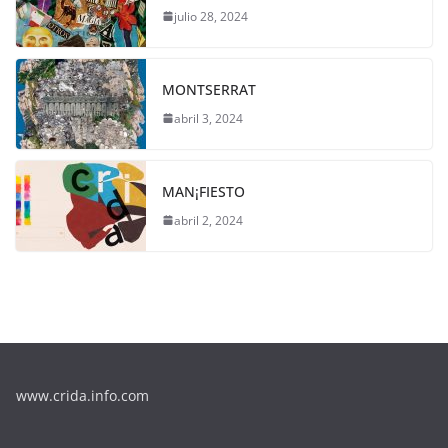
julio 28, 2024
MONTSERRAT
abril 3, 2024
MAN¡FIESTO
abril 2, 2024
www.crida.info.com