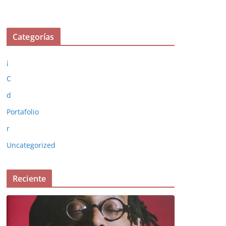
Categorías
¡
C
d
Portafolio
r
Uncategorized
Reciente