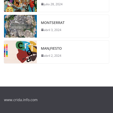
julio 28, 2024
MONTSERRAT
abril 3, 2024
MAN¡FIESTO
abril 2, 2024
www.crida.info.com