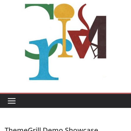
ThemeGrill Demo Showcase