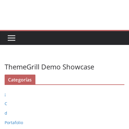
Saltar
al
contenido
ThemeGrill Demo Showcase
Categorías
¡
C
d
Portafolio