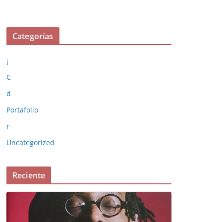
Categorías
¡
C
d
Portafolio
r
Uncategorized
Reciente