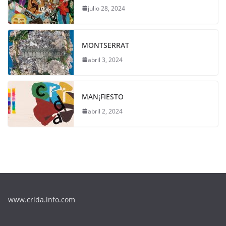
julio 28, 2024
MONTSERRAT
abril 3, 2024
MAN¡FIESTO
abril 2, 2024
www.crida.info.com