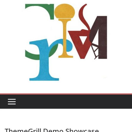
ThemeGrill Demo Showcase