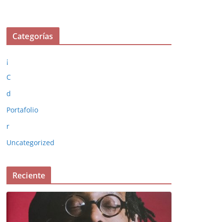
Categorías
¡
C
d
Portafolio
r
Uncategorized
Reciente