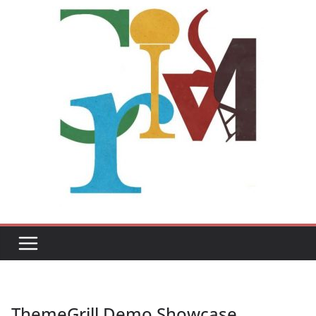
ThemeGrill Demo Showcase