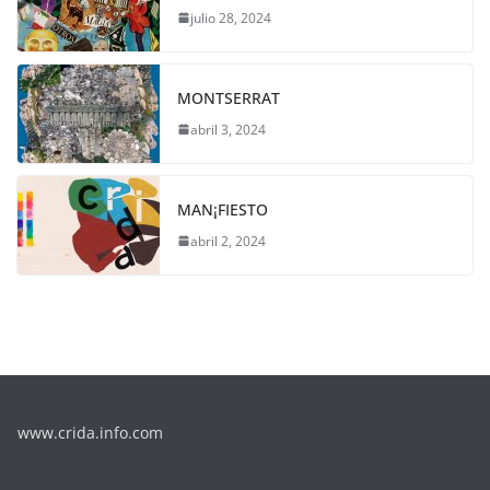
julio 28, 2024
MONTSERRAT
abril 3, 2024
MAN¡FIESTO
abril 2, 2024
www.crida.info.com