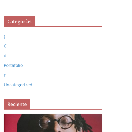
Categorías
¡
C
d
Portafolio
r
Uncategorized
Reciente