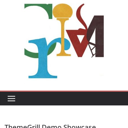
ThemeGrill Demo Showcase