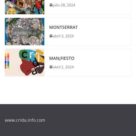
julio 28, 2024
MONTSERRAT
abril 3, 2024
MAN¡FIESTO
abril 2, 2024
www.crida.info.com