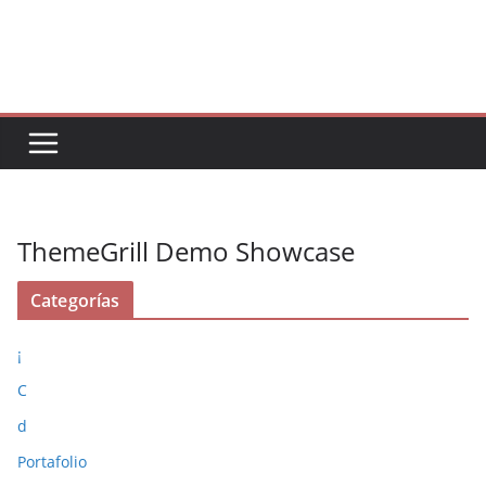
Saltar
al
contenido
ThemeGrill Demo Showcase
Categorías
¡
C
d
Portafolio