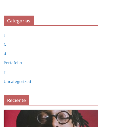
Categorías
¡
C
d
Portafolio
r
Uncategorized
Reciente