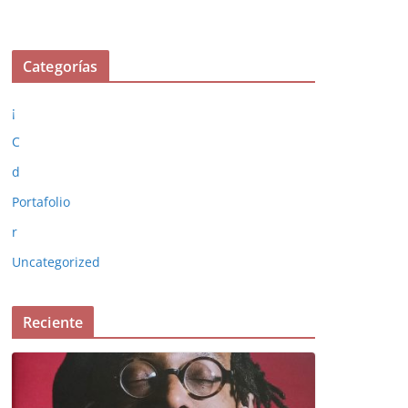
Categorías
¡
C
d
Portafolio
r
Uncategorized
Reciente