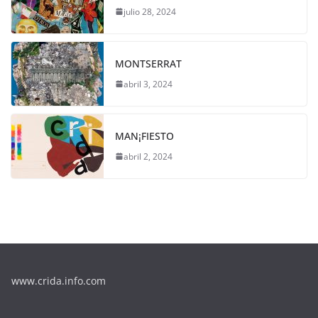
julio 28, 2024
MONTSERRAT
abril 3, 2024
MAN¡FIESTO
abril 2, 2024
www.crida.info.com