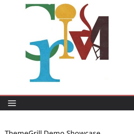
ThemeGrill Demo Showcase