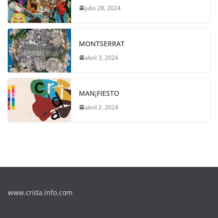
julio 28, 2024
MONTSERRAT
abril 3, 2024
MAN¡FIESTO
abril 2, 2024
www.crida.info.com