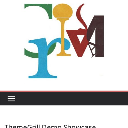
ThemeGrill Demo Showcase