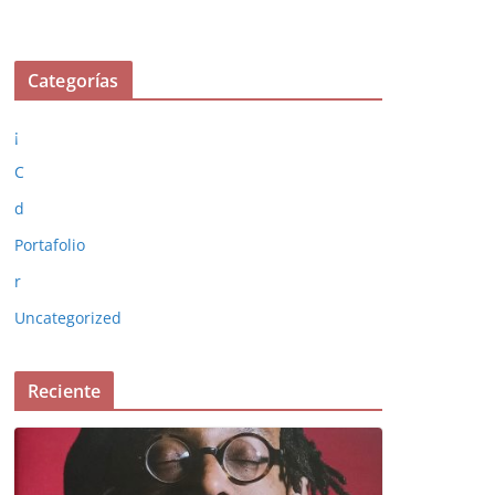
Categorías
¡
C
d
Portafolio
r
Uncategorized
Reciente