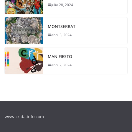
julio 28, 2024
MONTSERRAT
abril 3, 2024
MAN¡FIESTO
abril 2, 2024
www.crida.info.com