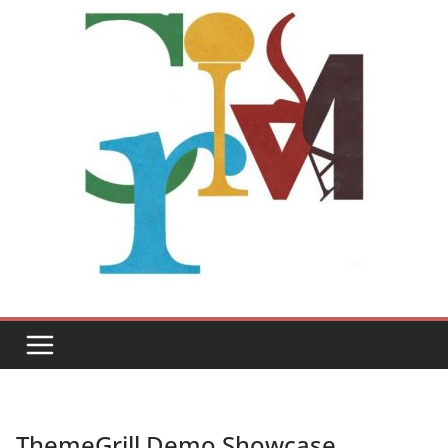
ThemeGrill Demo Showcase