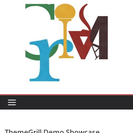
ThemeGrill Demo Showcase