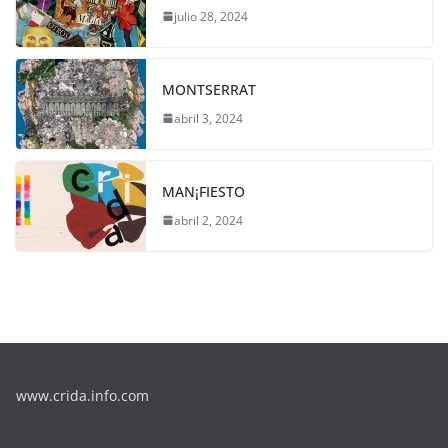
julio 28, 2024
MONTSERRAT
abril 3, 2024
MAN¡FIESTO
abril 2, 2024
www.crida.info.com