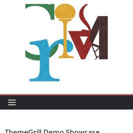
ThemeGrill Demo Showcase