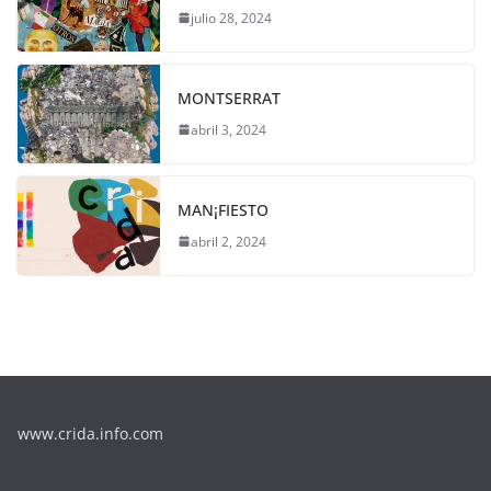
julio 28, 2024
MONTSERRAT
abril 3, 2024
MAN¡FIESTO
abril 2, 2024
www.crida.info.com