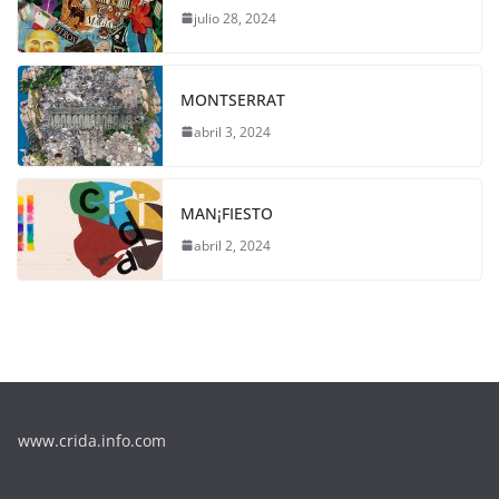
julio 28, 2024
MONTSERRAT
abril 3, 2024
MAN¡FIESTO
abril 2, 2024
www.crida.info.com