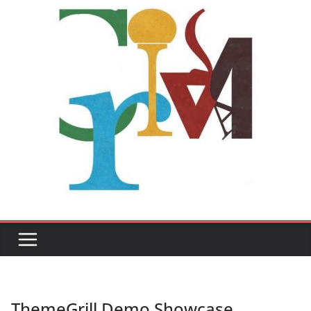
ThemeGrill Demo Showcase