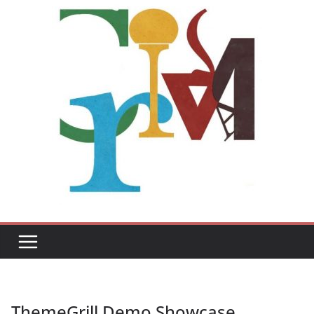
ThemeGrill Demo Showcase