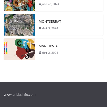
julio 28, 2024
MONTSERRAT
abril 3, 2024
MAN¡FIESTO
abril 2, 2024
www.crida.info.com