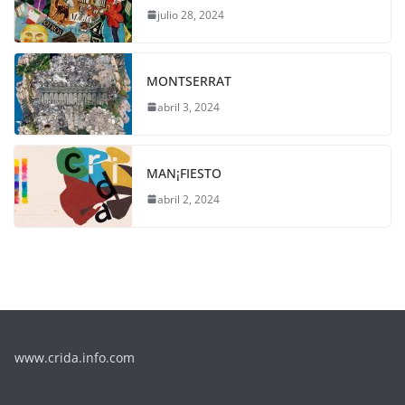
julio 28, 2024
MONTSERRAT
abril 3, 2024
MAN¡FIESTO
abril 2, 2024
www.crida.info.com