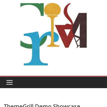
ThemeGrill Demo Showcase