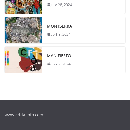
julio 28, 2024
MONTSERRAT
abril 3, 2024
MAN¡FIESTO
abril 2, 2024
www.crida.info.com