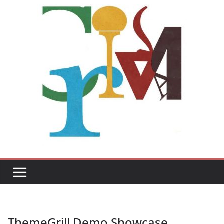
ThemeGrill Demo Showcase