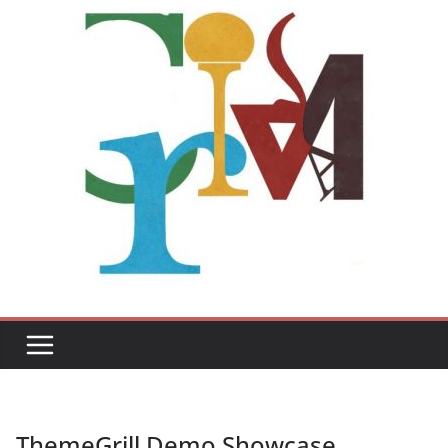
ThemeGrill Demo Showcase