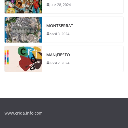
julio 28, 2024
MONTSERRAT
abril 3, 2024
MAN¡FIESTO
abril 2, 2024
www.crida.info.com