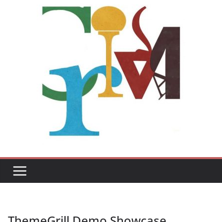
ThemeGrill Demo Showcase