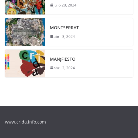
julio 28, 2024
MONTSERRAT
abril 3, 2024
MAN¡FIESTO
abril 2, 2024
www.crida.info.com