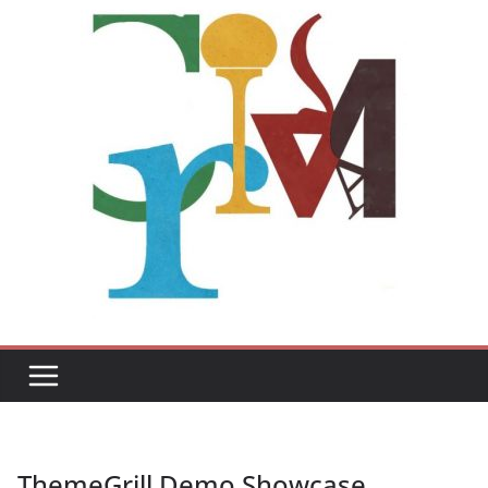
ThemeGrill Demo Showcase