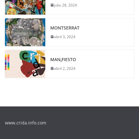
julio 28, 2024
MONTSERRAT
abril 3, 2024
MAN¡FIESTO
abril 2, 2024
www.crida.info.com