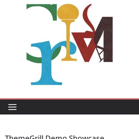
ThemeGrill Demo Showcase