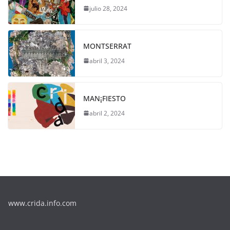
julio 28, 2024
MONTSERRAT
abril 3, 2024
MAN¡FIESTO
abril 2, 2024
www.crida.info.com