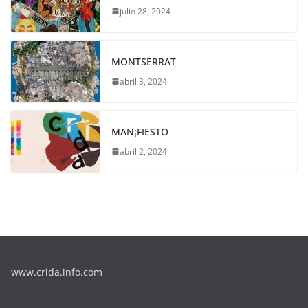
julio 28, 2024
MONTSERRAT
abril 3, 2024
MAN¡FIESTO
abril 2, 2024
www.crida.info.com