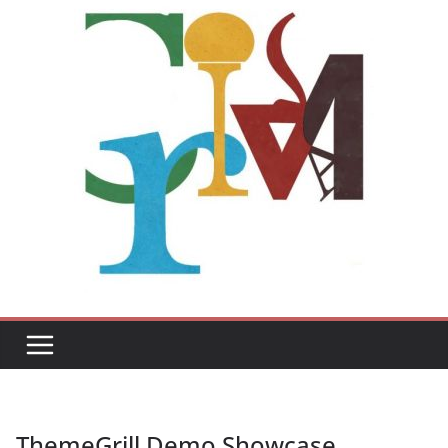
ThemeGrill Demo Showcase