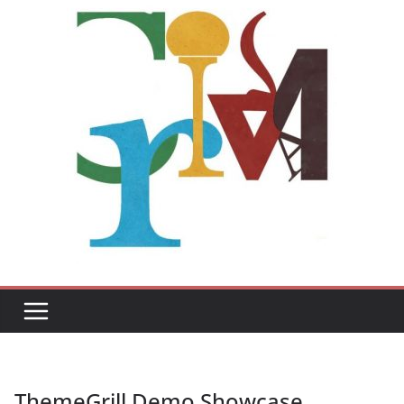
ThemeGrill Demo Showcase