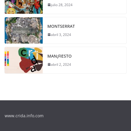
julio 28, 2024
MONTSERRAT
abril 3, 2024
MAN¡FIESTO
abril 2, 2024
www.crida.info.com