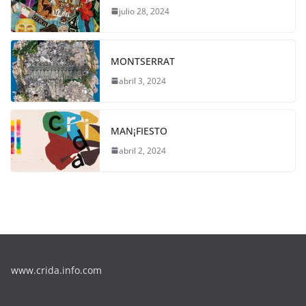
julio 28, 2024
MONTSERRAT
abril 3, 2024
MAN¡FIESTO
abril 2, 2024
www.crida.info.com