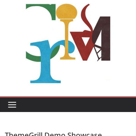
ThemeGrill Demo Showcase