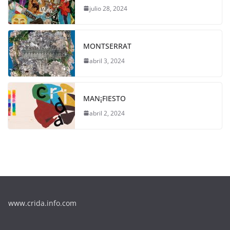
julio 28, 2024
MONTSERRAT
abril 3, 2024
MAN¡FIESTO
abril 2, 2024
www.crida.info.com