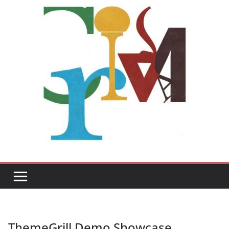
ThemeGrill Demo Showcase