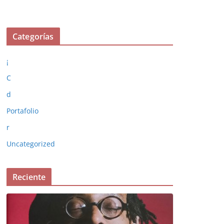
Categorías
¡
C
d
Portafolio
r
Uncategorized
Reciente