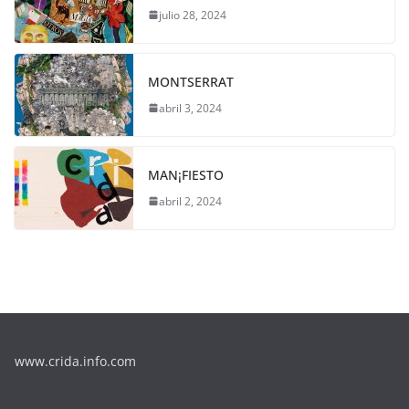
julio 28, 2024
MONTSERRAT
abril 3, 2024
MAN¡FIESTO
abril 2, 2024
www.crida.info.com