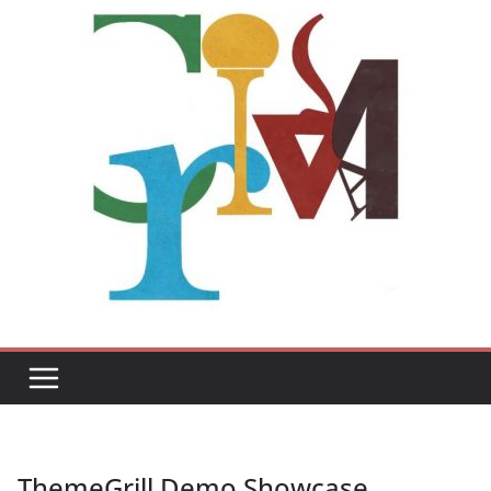
ThemeGrill Demo Showcase