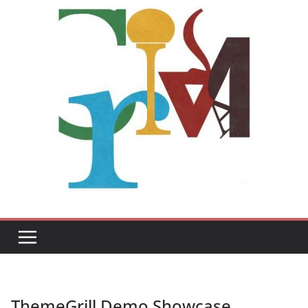
ThemeGrill Demo Showcase