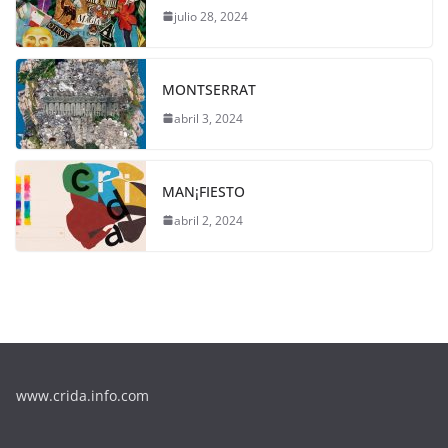
julio 28, 2024
MONTSERRAT
abril 3, 2024
MAN¡FIESTO
abril 2, 2024
www.crida.info.com