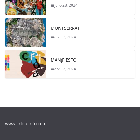
julio 28, 2024
MONTSERRAT
abril 3, 2024
MAN¡FIESTO
abril 2, 2024
www.crida.info.com