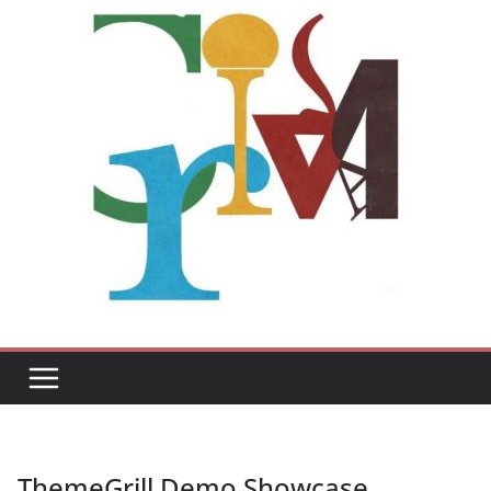
ThemeGrill Demo Showcase